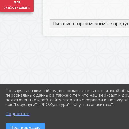
для
слабовидящих
Питание в организации не преду
Пользуясь нашим сайтом, вы соглашаетесь с политикой обр
персональных данных а также с тем что наш веб-сайт и др
подключенные к веб-сайту сторонние сервисы используют 
как "Госуслуги", "PRO.Культура", "Спутник аналитика".
Подробнее
Подтверждаю